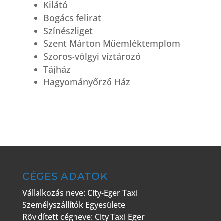
Kilátó
Bogács felirat
Színészliget
Szent Márton Műemléktemplom
Szoros-völgyi víztározó
Tájház
Hagyományőrző Ház
CÉGES ADATOK
Vállalkozás neve: City-Eger Taxi
Személyszállítók Egyesülete
Rövidített cégneve: City Taxi Eger