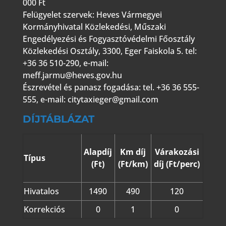
000 Ft
Felügyelet szervek: Heves Vármegyei
Kormányhivatal Közlekedési, Műszaki
Engedélyezési és Fogyasztóvédelmi Főosztály
Közlekedési Osztály, 3300, Eger Faiskola 5. tel:
+36 36 510-290, e-mail:
meff.jarmu@heves.gov.hu
Észrevétel és panasz fogadása: tel. +36 36 555-
555, e-mail:
citytaxieger@gmail.com
DÍJTÁBLÁZAT
Alapdíj
Km díj
Várakozási
Típus
(Ft)
(Ft/km)
díj (Ft/perc)
Hivatalos
1490
490
120
Korrekciós
0
1
0