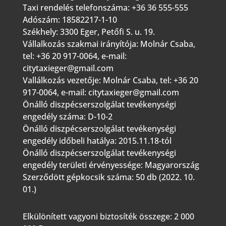
Taxi rendelés telefonszáma: +36 36 555-555
Adószám: 18582217-1-10
Székhely: 3300 Eger, Petőfi S. u. 19.
Vállalkozás szakmai irányítója: Molnár Csaba,
tel: +36 20 917-0064, e-mail:
citytaxieger@gmail.com
Vallálkozás vezetője: Molnár Csaba, tel: +36 20
917-0064, e-mail:
citytaxieger@gmail.com
Önálló diszpécserszolgálat tevékenységi
engedély száma: D-10-2
Önálló diszpécserszolgálat tevékenységi
engedély időbeli hatálya: 2015.11.18-tól
Önálló diszpécserszolgálat tevékenységi
engedély területi érvényessége: Magyarország
Szerződött gépkocsik száma: 50 db (2022. 10.
01.)
Elkülönített vagyoni biztosíték összege: 2 000