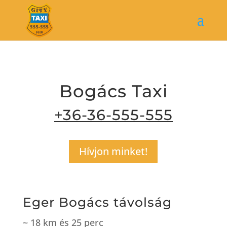
Bogács Taxi
+36-36-555-555
Hívjon minket!
Eger Bogács távolság
~ 18
km és 25
perc